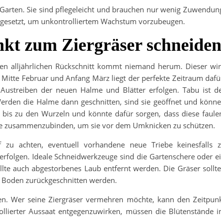
m Garten. Sie sind pflegeleicht und brauchen nur wenig Zuwendun
 angesetzt, um unkontrolliertem Wachstum vorzubeugen.
nkt zum Ziergräser schneide
 den alljährlichen Rückschnitt kommt niemand herum. Dieser wi
 Mitte Februar und Anfang März liegt der perfekte Zeitraum dafü
Austreiben der neuen Halme und Blätter erfolgen. Tabu ist d
rden die Halme dann geschnitten, sind sie geöffnet und könn
 bis zu den Wurzeln und könnte dafür sorgen, dass diese faule
alme zusammenzubinden, um sie vor dem Umknicken zu schützen.
f zu achten, eventuell vorhandene neue Triebe keinesfalls 
 erfolgen. Ideale Schneidwerkzeuge sind die Gartenschere oder e
llte auch abgestorbenes Laub entfernt werden. Die Gräser sollt
m Boden zurückgeschnitten werden.
en. Wer seine Ziergräser vermehren möchte, kann den Zeitpun
rollierter Aussaat entgegenzuwirken, müssen die Blütenstände 