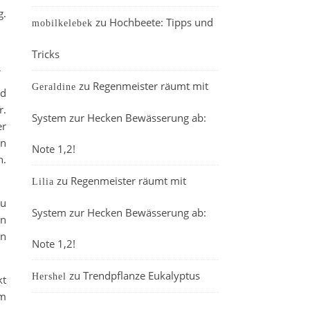
g.
zu
Hochbeete: Tipps und
mobilkelebek
Tricks
n
zu
Regenmeister räumt mit
Geraldine
rd
r.
System zur Hecken Bewässerung ab:
er
en
Note 1,2!
n.
zu
Regenmeister räumt mit
Lilia
zu
System zur Hecken Bewässerung ab:
in
en
Note 1,2!
zu
Trendpflanze Eukalyptus
Hershel
kt
im