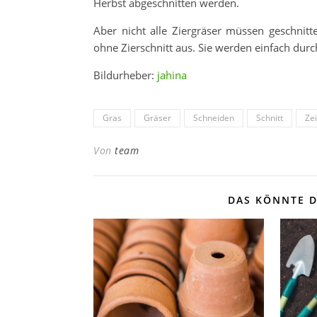
Herbst abgeschnitten werden.
Aber nicht alle Ziergräser müssen geschnit
ohne Zierschnitt aus. Sie werden einfach du
Bildurheber:
jahina
Gras
Gräser
Schneiden
Schnitt
Ze
Von
team
DAS KÖNNTE D