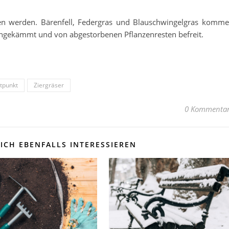
ten werden. Bärenfell, Federgras und Blauschwingelgras komm
rchgekämmt und von abgestorbenen Pflanzenresten befreit.
itpunkt
Ziergräser
0 Kommenta
ICH EBENFALLS INTERESSIEREN