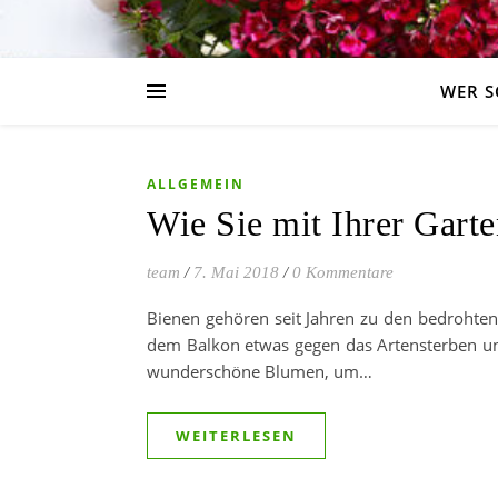
WER S
ALLGEMEIN
Wie Sie mit Ihrer Gart
team
/
7. Mai 2018
/
0 Kommentare
Bienen gehören seit Jahren zu den bedrohten 
dem Balkon etwas gegen das Artensterben un
wunderschöne Blumen, um…
WEITERLESEN