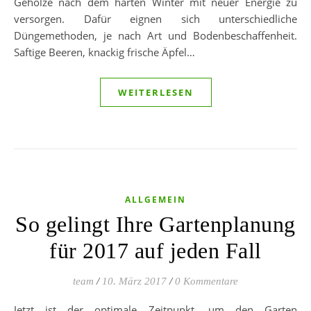
Gehölze nach dem harten Winter mit neuer Energie zu
versorgen. Dafür eignen sich unterschiedliche
Düngemethoden, je nach Art und Bodenbeschaffenheit.
Saftige Beeren, knackig frische Äpfel…
WEITERLESEN
ALLGEMEIN
So gelingt Ihre Gartenplanung
für 2017 auf jeden Fall
team
/
10. März 2017
/
0 Kommentare
Jetzt ist der optimale Zeitpunkt, um den Garten