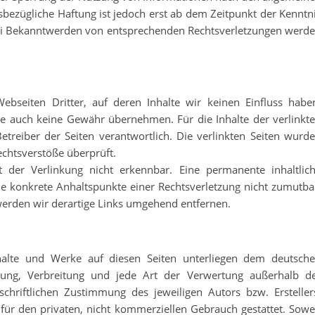
sbezügliche Haftung ist jedoch erst ab dem Zeitpunkt der Kenntn
Bei Bekanntwerden von entsprechenden Rechtsverletzungen werd
bseiten Dritter, auf deren Inhalte wir keinen Einfluss habe
te auch keine Gewähr übernehmen. Für die Inhalte der verlinkt
 Betreiber der Seiten verantwortlich. Die verlinkten Seiten wurd
chtsverstöße überprüft.
 der Verlinkung nicht erkennbar. Eine permanente inhaltlic
hne konkrete Anhaltspunkte einer Rechtsverletzung nicht zumutba
erden wir derartige Links umgehend entfernen.
Inhalte und Werke auf diesen Seiten unterliegen dem deutsch
eitung, Verbreitung und jede Art der Verwertung außerhalb d
hriftlichen Zustimmung des jeweiligen Autors bzw. Ersteller
für den privaten, nicht kommerziellen Gebrauch gestattet. Sowe