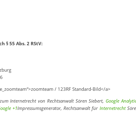
h § 55 Abs. 2 RStV:
zburg
96
file_zoomteam“>zoomteam / 123RF Standard-Bild</a>
zum Internetrecht von Rechtsanwalt Sören Siebert,
Google Analyti
oogle +1
Impressumsgenerator, Rechtsanwalt für
Internetrecht
Sör