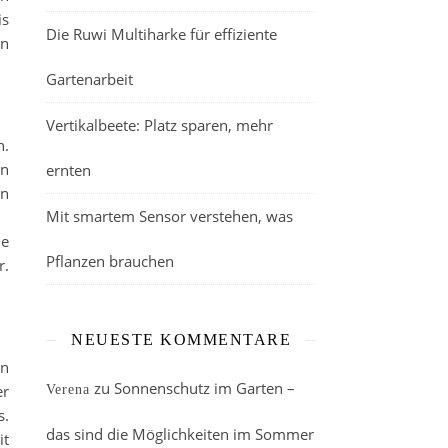
is
Die Ruwi Multiharke für effiziente
en
Gartenarbeit
Vertikalbeete: Platz sparen, mehr
n.
en
ernten
en
Mit smartem Sensor verstehen, was
he
Pflanzen brauchen
r.
NEUESTE KOMMENTARE
en
zu
Sonnenschutz im Garten –
er
Verena
s.
das sind die Möglichkeiten im Sommer
it