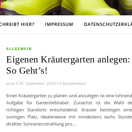
CHREIBT HIER?
IMPRESSUM
DATENSCHUTZERKL
ALLGEMEIN
Eigenen Kräutergarten anlegen:
So Geht’s!
team
/
29. September 2024
/
0 Kommentare
Einen Kräutergarten zu planen und anzulegen ist eine lohnen
Aufgabe für Gartenliebhaber. Zunächst ist die Wahl d
richtigen Standorts entscheidend. Kräuter benötigen ein
sonnigen Platz, idealerweise mit mindestens sechs Stund
direkter Sonneneinstrahlung pro…