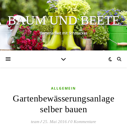
BAUM UND BEETE
Gartenarbeit mit Schmackes
ALLGEMEIN
Gartenbewässerungsanlage
selber bauen
team
/
25. Mai 2016
/
0 Kommentare