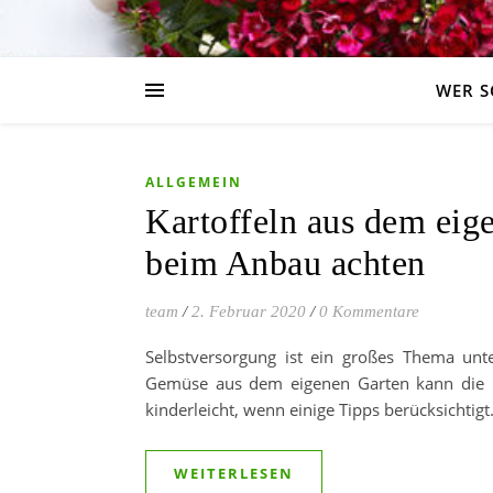
WER S
ALLGEMEIN
Kartoffeln aus dem eig
beim Anbau achten
team
/
2. Februar 2020
/
0 Kommentare
Selbstversorgung ist ein großes Thema un
Gemüse aus dem eigenen Garten kann die Ern
kinderleicht, wenn einige Tipps berücksichtig
WEITERLESEN